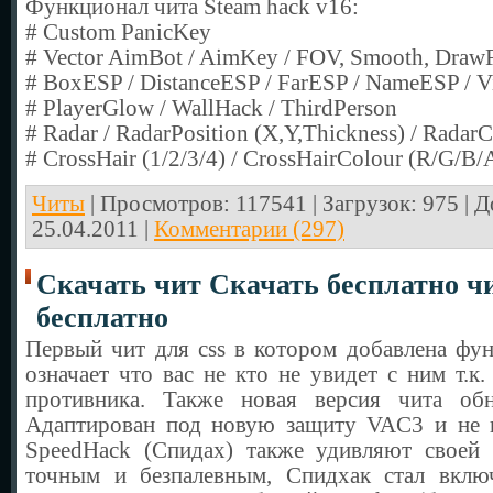
Функционал чита Steam hack v16:
# Custom PanicKey
# Vector AimBot / AimKey / FOV, Smooth, Dra
# BoxESP / DistanceESP / FarESP / NameESP / V
# PlayerGlow / WallHack / ThirdPerson
# Radar / RadarPosition (X,Y,Thickness) / Radar
# CrossHair (1/2/3/4) / CrossHairColour (R/G/B/
Читы
| Просмотров: 117541 | Загрузок: 975 | 
25.04.2011
|
Комментарии (297)
Скачать чит Скачать бесплатно чит
бесплатно
Первый чит для css в котором добавлена фун
означает что вас не кто не увидет с ним т.к.
противника. Также новая версия чита об
Адаптирован под новую защиту VAC3 и не п
SpeedHack (Спидах) также удивляют своей 
точным и безпалевным, Спидхак стал вклю