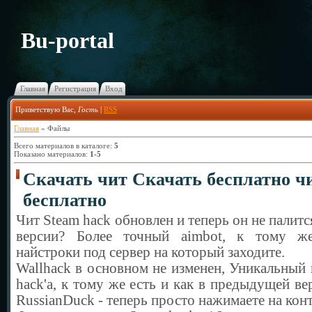
Bu-portal
Главная
Регистрация
Вход
Приветствую Вас
,
Гость
|
RSS
Главная
»
Файлы
Всего материалов в каталоге
:
5
Показано материалов
:
1-5
Скачать чит Скачать бесплатно чи
бесплатно
Чит Steam hack обновлен и теперь он не палитс
версии? Более точный aimbot, к тому же
найстроки под сервер на который заходите.
Wallhack в основном не изменен, Уникальный 
hack'a, к тому же есть и как в предыдущей ве
RussianDuck - теперь просто нажимаете на конт