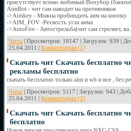
присутствует всеми любимый Bonyhop (банихо
AimBot - чит сам наводит на противников
->Aimkey - Можна пробиндить аим на кнопку
->AIM_FOV -Рескость угла аима
->AutoFire - Автострельба(чит сам стреляет, ва.
Читы
| Просмотров: 18147 | Загрузок: 939 | Д
25.04.2011
|
Комментарии (1)
Скачать чит Скачать бесплатно чи
рекламы бесплатно
скачать бесплатно только aim и wh и все , без 
Читы
| Просмотров: 5117 | Загрузок: 943 | До
25.04.2011
|
Комментарии (2)
Скачать чит Скачать бесплатно ч
бесплатно
Новая версия простенького чита NXG CSS .